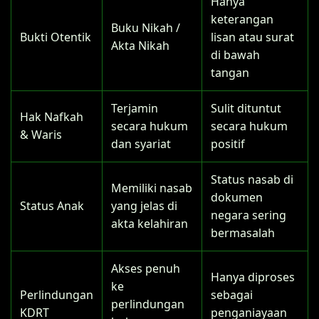
Hanya
keterangan
Buku Nikah /
Bukti Otentik
lisan atau surat
Akta Nikah
di bawah
tangan
Terjamin
Sulit dituntut
Hak Nafkah
secara hukum
secara hukum
& Waris
dan syariat
positif
Status nasab di
Memiliki nasab
dokumen
Status Anak
yang jelas di
negara sering
akta kelahiran
bermasalah
Akses penuh
Hanya diproses
ke
Perlindungan
sebagai
perlindungan
KDRT
penganiayaan