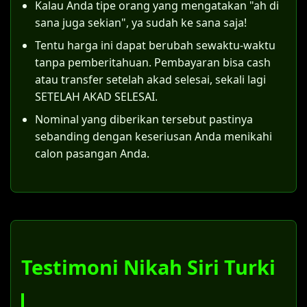
Kalau Anda tipe orang yang mengatakan "ah di
Langkah konkretnya adalah suami dan istri
tersebut.
sana juga sekian", ya sudah ke sana saja!
bersama-sama mendaftarkan permohonan
ke Pengadilan Agama di wilayah Turki.
Tentu harga ini dapat berubah sewaktu-waktu
Sebagai contoh, di Pengadilan Agama Turki,
tanpa pemberitahuan. Pembayaran bisa cash
pemohon harus mempersiapkan dokumen-
atau transfer setelah akad selesai, sekali lagi
dokumen berikut:
SETELAH AKAD SELESAI.
Nominal yang diberikan tersebut pastinya
Surat permohonan yang ditujukan
sebanding dengan keseriusan Anda menikahi
kepada Ketua Pengadilan Agama Turki.
calon pasangan Anda.
Salinan identitas (KTP) dan Kartu
Keluarga kedua pemohon.
Dokumen pendukung status saat
menikah siri di Turki (surat nikah siri
Turki).
Surat konfirmasi dari KUA bahwa
Testimoni Nikah Siri Turki
pernikahan belum terdaftar.
Salinan Akta Cerai (bagi yang berstatus