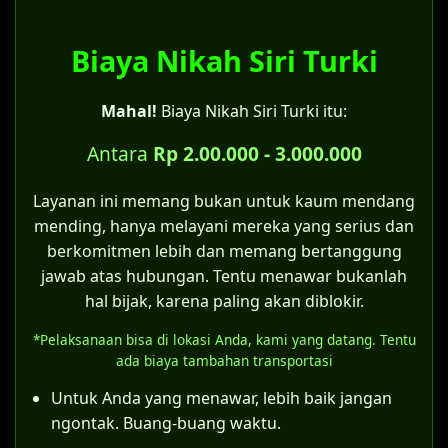
Disdukcapil tidak melakukan pencatatan
Apabila terdapat keraguan atas sahnya
pernikahan, tetapi hanya mencatat status
salah satu syarat perkawinan.
perkawinan.
Biaya Nikah Siri Turki
Untuk pernikahan yang terjadi di era
Pada Kartu Keluarga yang baru akan tertera
sebelum berlakunya UU No. 1 Tahun
Mahal!
Biaya Nikah Siri Turki itu:
keterangan "kawin belum tercatat".
1974.
Bagi pernikahan yang dilakukan oleh
Antara
Rp 2.00.000 - 3.000.000
Catatan penting:
pasangan yang sebenarnya tidak
Bagi pasangan yang menikah siri, sangat
memiliki halangan kawin menurut UU No.
Layanan ini memang bukan untuk kaum mendang
disarankan untuk mengajukan
itsbat nikah
1 Tahun 1974.
mending, hanya melayani mereka yang serius dan
di Pengadilan Agama Turki
terlebih dahulu
berkomitmen lebih dan memang bertanggung
Kategori kelima inilah yang menjadi celah
agar pernikahan tersebut sah menurut
jawab atas hubungan. Tentu menawar bukanlah
hukum bagi pernikahan siri. Asalkan
hukum negara dan mendapatkan akta nikah
hal bijak, karena paling akan diblokir.
pernikahan tersebut telah memenuhi
resmi.
*Pelaksanaan bisa di lokasi Anda, kami yang datang. Tentu
semua rukun dan syarat sahnya nikah
Meskipun bisa membuat KK, status "kawin
ada biaya tambahan transportasi
sesuai hukum Islam (sebagaimana
belum tercatat" memiliki konsekuensi
ditegaskan Pasal 4 Kompilasi Hukum Islam),
Untuk Anda yang menawar, lebih baik jangan
hukum tersendiri, terutama terkait hak dan
maka itsbat nikah dapat diajukan.
ngontak. Buang-buang waktu.
kewajiban anak yang lahir dari pernikahan