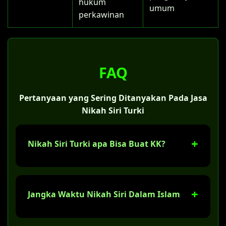
hukum
umum
perkawinan
FAQ
Pertanyaan yang Sering Ditanyakan Pada Jasa
Nikah Siri Turki
Nikah Siri Turki apa Bisa Buat KK?
Ya, tentu saja. Jika sudah melaksanakan
nikah siri di Turki, Anda bisa membuat Kartu
Jangka Waktu Nikah Siri Dalam Islam
Keluarga (KK) dengan status "kawin belum
tercatat". Tapi bukan kami yang
mengurusnya, Anda sendiri yang
Banyak orang Turki mengira nikah siri hanya