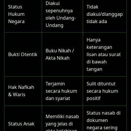
Diakui
Status
Tidak
sepenuhnya
Hukum
diakui/dianggap
oleh Undang-
Negara
tidak ada
Undang
Hanya
keterangan
Buku Nikah /
Bukti Otentik
lisan atau surat
Akta Nikah
di bawah
tangan
Terjamin
Sulit dituntut
Hak Nafkah
secara hukum
secara hukum
& Waris
dan syariat
positif
Status nasab di
Memiliki nasab
dokumen
Status Anak
yang jelas di
negara sering
akta kelahiran