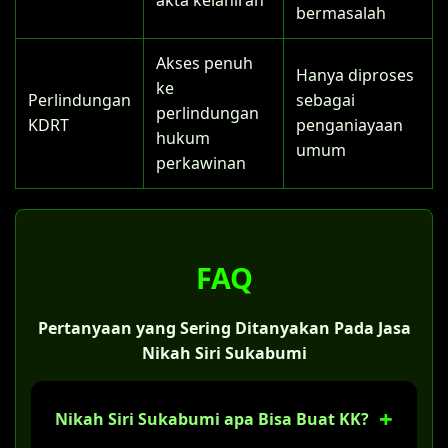
bermasalah
Akses penuh
Hanya diproses
ke
Perlindungan
sebagai
perlindungan
KDRT
penganiayaan
hukum
umum
perkawinan
FAQ
Pertanyaan yang Sering Ditanyakan Pada Jasa
Nikah Siri Sukabumi
Nikah Siri Sukabumi apa Bisa Buat KK?