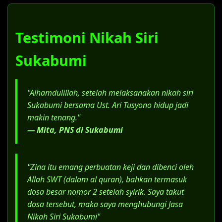
Dokumen pendukung status saat
menikah siri di Sukabumi (surat nikah siri
Sukabumi).
Testimoni Nikah Siri
Surat konfirmasi dari KUA bahwa
pernikahan belum terdaftar.
Sukabumi
Salinan Akta Cerai (bagi yang berstatus
janda/duda).
"Alhamdulillah, setelah melaksanakan nikah siri
Surat Kuasa Khusus, jika menggunakan
Sukabumi bersama Ust. Ari Tusyono hidup jadi
jasa advokat.
makin tenang."
— Mita, PNS di Sukabumi
"Zina itu emang perbuatan keji dan dibenci oleh
Allah SWT (dalam al quran), bahkan termasuk
dosa besar nomor 2 setelah syirik. Saya takut
dosa tersebut, maka saya menghubungi Jasa
Nikah Siri Sukabumi"