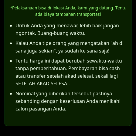
pernikahan tersebut telah memenuhi
akta nikah resmi.
*Pelaksanaan bisa di lokasi Anda, kami yang datang. Tentu
semua rukun dan syarat sahnya nikah
Meskipun bisa membuat KK, status "kawin
ada biaya tambahan transportasi
sesuai hukum Islam (sebagaimana
belum tercatat" memiliki konsekuensi
ditegaskan Pasal 4 Kompilasi Hukum Islam),
Untuk Anda yang menawar, lebih baik jangan
hukum tersendiri, terutama terkait hak dan
maka itsbat nikah dapat diajukan.
ngontak. Buang-buang waktu.
kewajiban anak yang lahir dari pernikahan
Kalau Anda tipe orang yang mengatakan "ah di
Langkah konkretnya adalah suami dan istri
tersebut.
sana juga sekian", ya sudah ke sana saja!
bersama-sama mendaftarkan permohonan
ke Pengadilan Agama di wilayah Sukabumi.
Tentu harga ini dapat berubah sewaktu-waktu
Sebagai contoh, di Pengadilan Agama
tanpa pemberitahuan. Pembayaran bisa cash
Sukabumi, pemohon harus mempersiapkan
atau transfer setelah akad selesai, sekali lagi
dokumen-dokumen berikut:
SETELAH AKAD SELESAI.
Nominal yang diberikan tersebut pastinya
Surat permohonan yang ditujukan
sebanding dengan keseriusan Anda menikahi
kepada Ketua Pengadilan Agama
calon pasangan Anda.
Sukabumi.
Salinan identitas (KTP) dan Kartu
Keluarga kedua pemohon.