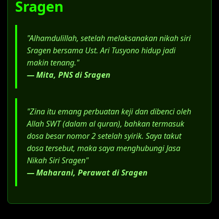
Sragen
Salinan Akta Cerai (bagi yang berstatus
janda/duda).
Surat Kuasa Khusus, jika menggunakan
"Alhamdulillah, setelah melaksanakan nikah siri
jasa advokat.
Sragen bersama Ust. Ari Tusyono hidup jadi
makin tenang."
— Mita, PNS di Sragen
"Zina itu emang perbuatan keji dan dibenci oleh
Allah SWT (dalam al quran), bahkan termasuk
dosa besar nomor 2 setelah syirik. Saya takut
dosa tersebut, maka saya menghubungi Jasa
Nikah Siri Sragen"
— Maharani, Perawat di Sragen