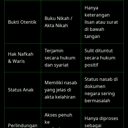
Hanya
keterangan
Buku Nikah /
Bukti Otentik
lisan atau surat
Akta Nikah
di bawah
tangan
Terjamin
Sulit dituntut
Hak Nafkah
secara hukum
secara hukum
& Waris
dan syariat
positif
Status nasab di
Memiliki nasab
dokumen
Status Anak
yang jelas di
negara sering
akta kelahiran
bermasalah
Akses penuh
Hanya diproses
ke
Perlindungan
sebagai