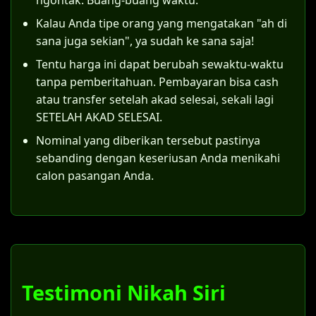
ngontak. Buang-buang waktu.
kewajiban anak yang lahir dari pernikahan
Kalau Anda tipe orang yang mengatakan "ah di
Langkah konkretnya adalah suami dan istri
tersebut.
sana juga sekian", ya sudah ke sana saja!
bersama-sama mendaftarkan permohonan
ke Pengadilan Agama di wilayah Sragen.
Tentu harga ini dapat berubah sewaktu-waktu
Sebagai contoh, di Pengadilan Agama
tanpa pemberitahuan. Pembayaran bisa cash
Sragen, pemohon harus mempersiapkan
atau transfer setelah akad selesai, sekali lagi
dokumen-dokumen berikut:
SETELAH AKAD SELESAI.
Nominal yang diberikan tersebut pastinya
Surat permohonan yang ditujukan
sebanding dengan keseriusan Anda menikahi
kepada Ketua Pengadilan Agama Sragen.
calon pasangan Anda.
Salinan identitas (KTP) dan Kartu
Keluarga kedua pemohon.
Dokumen pendukung status saat
menikah siri di Sragen (surat nikah siri
Sragen).
Surat konfirmasi dari KUA bahwa
Testimoni Nikah Siri
pernikahan belum terdaftar.