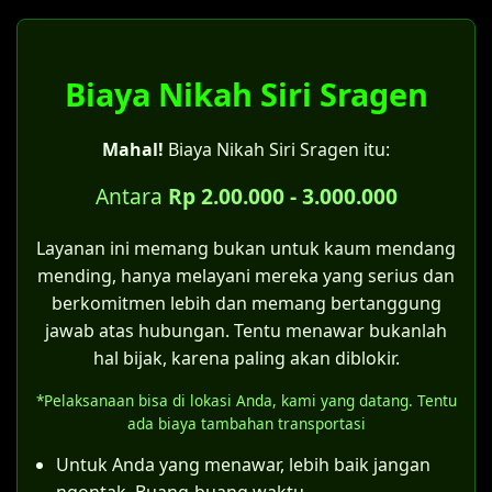
Jika akta nikah yang asli hilang.
Disdukcapil tidak melakukan pencatatan
Apabila terdapat keraguan atas sahnya
pernikahan, tetapi hanya mencatat status
salah satu syarat perkawinan.
perkawinan.
Biaya Nikah Siri Sragen
Untuk pernikahan yang terjadi di era
Pada Kartu Keluarga yang baru akan tertera
sebelum berlakunya UU No. 1 Tahun
Mahal!
Biaya Nikah Siri Sragen itu:
keterangan "kawin belum tercatat".
1974.
Bagi pernikahan yang dilakukan oleh
Antara
Rp 2.00.000 - 3.000.000
Catatan penting:
pasangan yang sebenarnya tidak
Bagi pasangan yang menikah siri, sangat
memiliki halangan kawin menurut UU No.
Layanan ini memang bukan untuk kaum mendang
disarankan untuk mengajukan
itsbat nikah
1 Tahun 1974.
mending, hanya melayani mereka yang serius dan
di Pengadilan Agama Sragen
terlebih
berkomitmen lebih dan memang bertanggung
Kategori kelima inilah yang menjadi celah
dahulu agar pernikahan tersebut sah
jawab atas hubungan. Tentu menawar bukanlah
hukum bagi pernikahan siri. Asalkan
menurut hukum negara dan mendapatkan
hal bijak, karena paling akan diblokir.
pernikahan tersebut telah memenuhi
akta nikah resmi.
*Pelaksanaan bisa di lokasi Anda, kami yang datang. Tentu
semua rukun dan syarat sahnya nikah
Meskipun bisa membuat KK, status "kawin
ada biaya tambahan transportasi
sesuai hukum Islam (sebagaimana
belum tercatat" memiliki konsekuensi
ditegaskan Pasal 4 Kompilasi Hukum Islam),
Untuk Anda yang menawar, lebih baik jangan
hukum tersendiri, terutama terkait hak dan
maka itsbat nikah dapat diajukan.