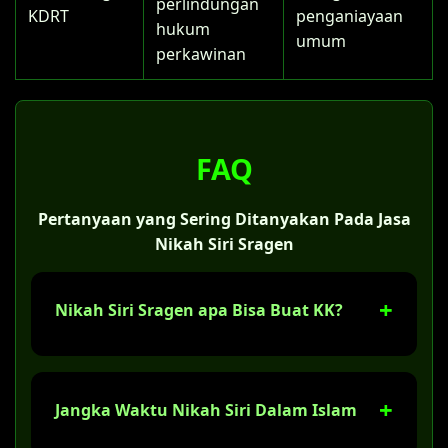
perlindungan
KDRT
penganiayaan
hukum
umum
perkawinan
FAQ
Pertanyaan yang Sering Ditanyakan Pada Jasa
Nikah Siri Sragen
Nikah Siri Sragen apa Bisa Buat KK?
Ya, tentu saja. Jika sudah melaksanakan
nikah siri di Sragen, Anda bisa membuat
Jangka Waktu Nikah Siri Dalam Islam
Kartu Keluarga (KK) dengan status "kawin
belum tercatat". Tapi bukan kami yang