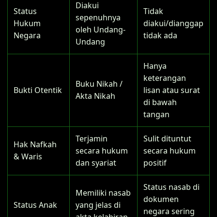
Diakui
Status
Tidak
sepenuhnya
Hukum
diakui/dianggap
oleh Undang-
Negara
tidak ada
Undang
Hanya
keterangan
Buku Nikah /
Bukti Otentik
lisan atau surat
Akta Nikah
di bawah
tangan
Terjamin
Sulit dituntut
Hak Nafkah
secara hukum
secara hukum
& Waris
dan syariat
positif
Status nasab di
Memiliki nasab
dokumen
Status Anak
yang jelas di
negara sering
akta kelahiran