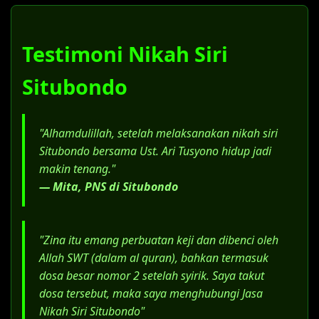
Dokumen pendukung status saat
menikah siri di Situbondo (surat nikah siri
Situbondo).
Testimoni Nikah Siri
Surat konfirmasi dari KUA bahwa
pernikahan belum terdaftar.
Situbondo
Salinan Akta Cerai (bagi yang berstatus
janda/duda).
"Alhamdulillah, setelah melaksanakan nikah siri
Surat Kuasa Khusus, jika menggunakan
Situbondo bersama Ust. Ari Tusyono hidup jadi
jasa advokat.
makin tenang."
— Mita, PNS di Situbondo
"Zina itu emang perbuatan keji dan dibenci oleh
Allah SWT (dalam al quran), bahkan termasuk
dosa besar nomor 2 setelah syirik. Saya takut
dosa tersebut, maka saya menghubungi Jasa
Nikah Siri Situbondo"