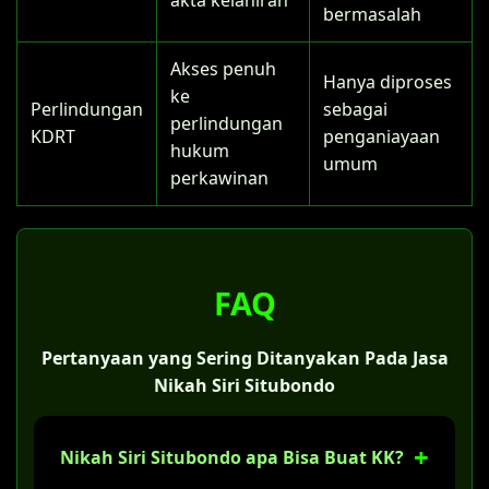
bermasalah
Akses penuh
Hanya diproses
ke
Perlindungan
sebagai
perlindungan
KDRT
penganiayaan
hukum
umum
perkawinan
FAQ
Pertanyaan yang Sering Ditanyakan Pada Jasa
Nikah Siri Situbondo
Nikah Siri Situbondo apa Bisa Buat KK?