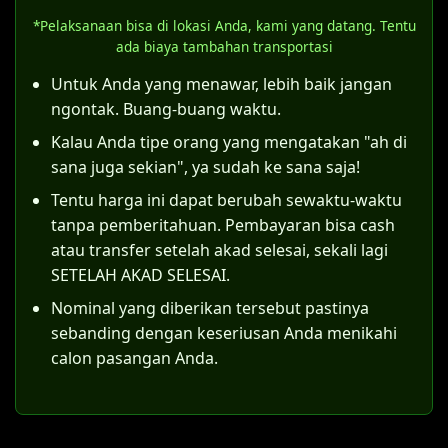
pernikahan tersebut telah memenuhi
akta nikah resmi.
*Pelaksanaan bisa di lokasi Anda, kami yang datang. Tentu
semua rukun dan syarat sahnya nikah
Meskipun bisa membuat KK, status "kawin
ada biaya tambahan transportasi
sesuai hukum Islam (sebagaimana
belum tercatat" memiliki konsekuensi
ditegaskan Pasal 4 Kompilasi Hukum Islam),
Untuk Anda yang menawar, lebih baik jangan
hukum tersendiri, terutama terkait hak dan
maka itsbat nikah dapat diajukan.
ngontak. Buang-buang waktu.
kewajiban anak yang lahir dari pernikahan
Kalau Anda tipe orang yang mengatakan "ah di
Langkah konkretnya adalah suami dan istri
tersebut.
sana juga sekian", ya sudah ke sana saja!
bersama-sama mendaftarkan permohonan
ke Pengadilan Agama di wilayah Situbondo.
Tentu harga ini dapat berubah sewaktu-waktu
Sebagai contoh, di Pengadilan Agama
tanpa pemberitahuan. Pembayaran bisa cash
Situbondo, pemohon harus mempersiapkan
atau transfer setelah akad selesai, sekali lagi
dokumen-dokumen berikut:
SETELAH AKAD SELESAI.
Nominal yang diberikan tersebut pastinya
Surat permohonan yang ditujukan
sebanding dengan keseriusan Anda menikahi
kepada Ketua Pengadilan Agama
calon pasangan Anda.
Situbondo.
Salinan identitas (KTP) dan Kartu
Keluarga kedua pemohon.