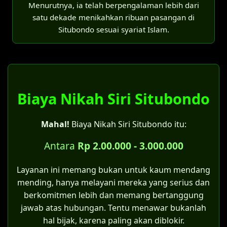
lima situasi khusus:
Menurutnya, ia telah berpengalaman lebih dari
Lampirkan SPTJM dan dokumen pendukung
secara Agama Islam.
satu dekade menikahkan ribuan pasangan di
lainnya yang diperlukan.
Untuk keperluan penyelesaian
Situbondo sesuai syariat Islam.
perceraian.
Pencatatan di KK:
Jika akta nikah yang asli hilang.
Disdukcapil tidak melakukan pencatatan
Apabila terdapat keraguan atas sahnya
pernikahan, tetapi hanya mencatat status
salah satu syarat perkawinan.
perkawinan.
Biaya Nikah Siri Situbondo
Untuk pernikahan yang terjadi di era
Pada Kartu Keluarga yang baru akan tertera
sebelum berlakunya UU No. 1 Tahun
Mahal!
Biaya Nikah Siri Situbondo itu:
keterangan "kawin belum tercatat".
1974.
Bagi pernikahan yang dilakukan oleh
Antara
Rp 2.00.000 - 3.000.000
Catatan penting:
pasangan yang sebenarnya tidak
Bagi pasangan yang menikah siri, sangat
memiliki halangan kawin menurut UU No.
Layanan ini memang bukan untuk kaum mendang
disarankan untuk mengajukan
itsbat nikah
1 Tahun 1974.
mending, hanya melayani mereka yang serius dan
di Pengadilan Agama Situbondo
terlebih
berkomitmen lebih dan memang bertanggung
Kategori kelima inilah yang menjadi celah
dahulu agar pernikahan tersebut sah
jawab atas hubungan. Tentu menawar bukanlah
hukum bagi pernikahan siri. Asalkan
menurut hukum negara dan mendapatkan
hal bijak, karena paling akan diblokir.