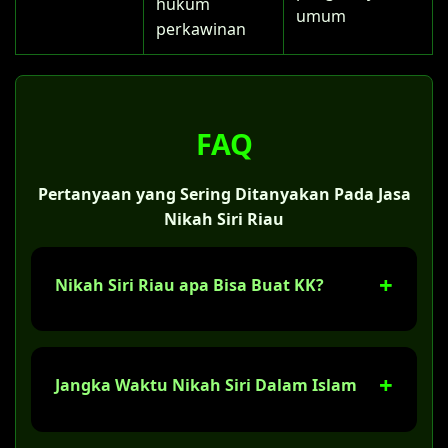
hukum
umum
perkawinan
FAQ
Pertanyaan yang Sering Ditanyakan Pada Jasa
Nikah Siri Riau
Nikah Siri Riau apa Bisa Buat KK?
Ya, tentu saja. Jika sudah melaksanakan
nikah siri di Riau, Anda bisa membuat Kartu
Jangka Waktu Nikah Siri Dalam Islam
Keluarga (KK) dengan status "kawin belum
tercatat". Tapi bukan kami yang
mengurusnya, Anda sendiri yang
Banyak orang Riau mengira nikah siri hanya