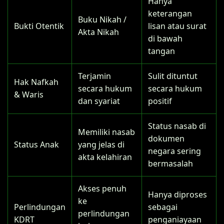
Hanya
keterangan
Buku Nikah /
Bukti Otentik
lisan atau surat
Akta Nikah
di bawah
tangan
Terjamin
Sulit dituntut
Hak Nafkah
secara hukum
secara hukum
& Waris
dan syariat
positif
Status nasab di
Memiliki nasab
dokumen
Status Anak
yang jelas di
negara sering
akta kelahiran
bermasalah
Akses penuh
Hanya diproses
ke
Perlindungan
sebagai
perlindungan
KDRT
penganiayaan