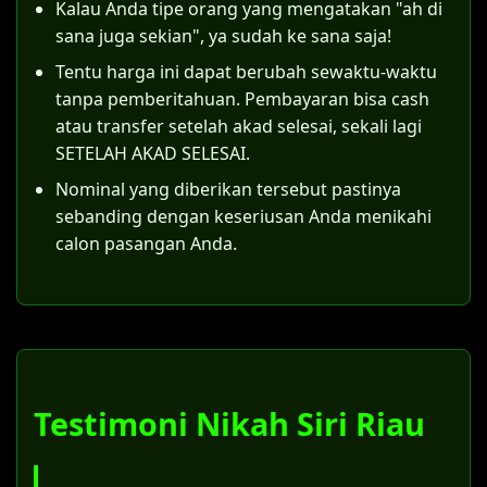
Kalau Anda tipe orang yang mengatakan "ah di
bersama-sama mendaftarkan permohonan
tersebut.
sana juga sekian", ya sudah ke sana saja!
ke Pengadilan Agama di wilayah Riau.
Sebagai contoh, di Pengadilan Agama Riau,
Tentu harga ini dapat berubah sewaktu-waktu
pemohon harus mempersiapkan dokumen-
tanpa pemberitahuan. Pembayaran bisa cash
dokumen berikut:
atau transfer setelah akad selesai, sekali lagi
SETELAH AKAD SELESAI.
Surat permohonan yang ditujukan
Nominal yang diberikan tersebut pastinya
kepada Ketua Pengadilan Agama Riau.
sebanding dengan keseriusan Anda menikahi
Salinan identitas (KTP) dan Kartu
calon pasangan Anda.
Keluarga kedua pemohon.
Dokumen pendukung status saat
menikah siri di Riau (surat nikah siri Riau).
Surat konfirmasi dari KUA bahwa
pernikahan belum terdaftar.
Testimoni Nikah Siri Riau
Salinan Akta Cerai (bagi yang berstatus
janda/duda).
Surat Kuasa Khusus, jika menggunakan