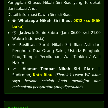
Panggilan Khusus Nikah Siri Riau yang Terdekat
dari Lokasi Anda.
Detail Informasi Kawin Sirri di Riau:
☎️
Whatsapp Nikah Siri Riau:
0812-xxx (Klik
buka)
🕓
Jadwal:
Senin-Sabtu (Jam 06:00 s/d 21.00
Waktu Indonesia)
⭐
Fasilitas:
Surat Nikah Siri Riau Asli dari
Penghulu, Dua Orang Saksi, Ustadz Penghulu
Riau, Tempat Pernikahan, Wali Tahkim / Wali
Hakim.
📍
Alamat Tempat Nikah Siri Riau
: Jl.
Sudirman,
Kota Riau
. (
Sharelok Lewat WA akan
saya berikan setelah Anda mendaftar dan
melengkapi persyaratan yang diperlukan
)