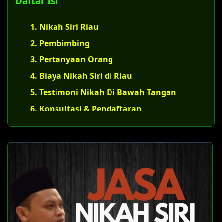
Daftar Isi
1. Nikah Siri Riau
2. Pembimbing
3. Pertanyaan Orang
4. Biaya Nikah Siri di Riau
5. Testimoni Nikah Di Bawah Tangan
6. Konsultasi & Pendaftaran
U