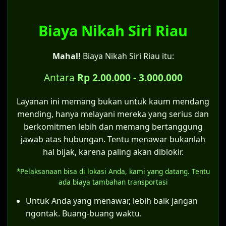
Disdukcapil tidak melakukan pencatatan
salah satu syarat perkawinan.
pernikahan, tetapi hanya mencatat status
Untuk pernikahan yang terjadi di era
perkawinan.
Biaya Nikah Siri Riau
sebelum berlakunya UU No. 1 Tahun
Pada Kartu Keluarga yang baru akan tertera
1974.
Mahal!
Biaya Nikah Siri Riau itu:
keterangan "kawin belum tercatat".
Bagi pernikahan yang dilakukan oleh
pasangan yang sebenarnya tidak
Antara
Rp 2.00.000 - 3.000.000
Catatan penting:
memiliki halangan kawin menurut UU No.
Bagi pasangan yang menikah siri, sangat
1 Tahun 1974.
Layanan ini memang bukan untuk kaum mendang
disarankan untuk mengajukan
itsbat nikah
mending, hanya melayani mereka yang serius dan
Kategori kelima inilah yang menjadi celah
di Pengadilan Agama Riau
terlebih dahulu
berkomitmen lebih dan memang bertanggung
hukum bagi pernikahan siri. Asalkan
agar pernikahan tersebut sah menurut
jawab atas hubungan. Tentu menawar bukanlah
pernikahan tersebut telah memenuhi
hukum negara dan mendapatkan akta nikah
hal bijak, karena paling akan diblokir.
semua rukun dan syarat sahnya nikah
resmi.
*Pelaksanaan bisa di lokasi Anda, kami yang datang. Tentu
sesuai hukum Islam (sebagaimana
Meskipun bisa membuat KK, status "kawin
ada biaya tambahan transportasi
ditegaskan Pasal 4 Kompilasi Hukum Islam),
belum tercatat" memiliki konsekuensi
maka itsbat nikah dapat diajukan.
Untuk Anda yang menawar, lebih baik jangan
hukum tersendiri, terutama terkait hak dan
ngontak. Buang-buang waktu.
Langkah konkretnya adalah suami dan istri
kewajiban anak yang lahir dari pernikahan