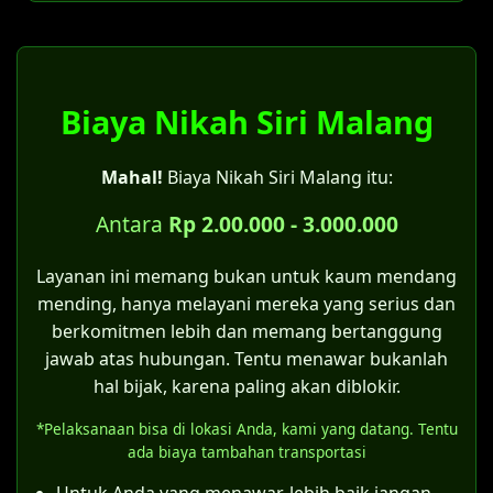
Pencatatan di KK:
Jika akta nikah yang asli hilang.
Disdukcapil tidak melakukan pencatatan
Apabila terdapat keraguan atas sahnya
pernikahan, tetapi hanya mencatat status
salah satu syarat perkawinan.
perkawinan.
Biaya Nikah Siri Malang
Untuk pernikahan yang terjadi di era
Pada Kartu Keluarga yang baru akan tertera
sebelum berlakunya UU No. 1 Tahun
Mahal!
Biaya Nikah Siri Malang itu:
keterangan "kawin belum tercatat".
1974.
Bagi pernikahan yang dilakukan oleh
Antara
Rp 2.00.000 - 3.000.000
Catatan penting:
pasangan yang sebenarnya tidak
Bagi pasangan yang menikah siri, sangat
memiliki halangan kawin menurut UU No.
Layanan ini memang bukan untuk kaum mendang
disarankan untuk mengajukan
itsbat nikah
1 Tahun 1974.
mending, hanya melayani mereka yang serius dan
di Pengadilan Agama Malang
terlebih
berkomitmen lebih dan memang bertanggung
Kategori kelima inilah yang menjadi celah
dahulu agar pernikahan tersebut sah
jawab atas hubungan. Tentu menawar bukanlah
hukum bagi pernikahan siri. Asalkan
menurut hukum negara dan mendapatkan
hal bijak, karena paling akan diblokir.
pernikahan tersebut telah memenuhi
akta nikah resmi.
*Pelaksanaan bisa di lokasi Anda, kami yang datang. Tentu
semua rukun dan syarat sahnya nikah
Meskipun bisa membuat KK, status "kawin
ada biaya tambahan transportasi
sesuai hukum Islam (sebagaimana
belum tercatat" memiliki konsekuensi
ditegaskan Pasal 4 Kompilasi Hukum Islam),