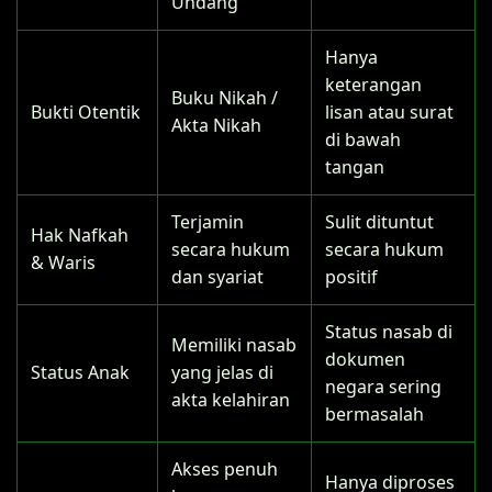
Undang
Hanya
keterangan
Buku Nikah /
Bukti Otentik
lisan atau surat
Akta Nikah
di bawah
tangan
Terjamin
Sulit dituntut
Hak Nafkah
secara hukum
secara hukum
& Waris
dan syariat
positif
Status nasab di
Memiliki nasab
dokumen
Status Anak
yang jelas di
negara sering
akta kelahiran
bermasalah
Akses penuh
Hanya diproses