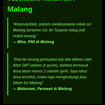
pernikahan belum terdaftar.
Malang
Salinan Akta Cerai (bagi yang berstatus
janda/duda).
Surat Kuasa Khusus, jika menggunakan
"Alhamdulillah, setelah melaksanakan nikah siri
jasa advokat.
Malang bersama Ust. Ari Tusyono hidup jadi
makin tenang."
— Mita, PNS di Malang
"Zina itu emang perbuatan keji dan dibenci oleh
Allah SWT (dalam al quran), bahkan termasuk
dosa besar nomor 2 setelah syirik. Saya takut
dosa tersebut, maka saya menghubungi Jasa
Nikah Siri Malang"
— Maharani, Perawat di Malang