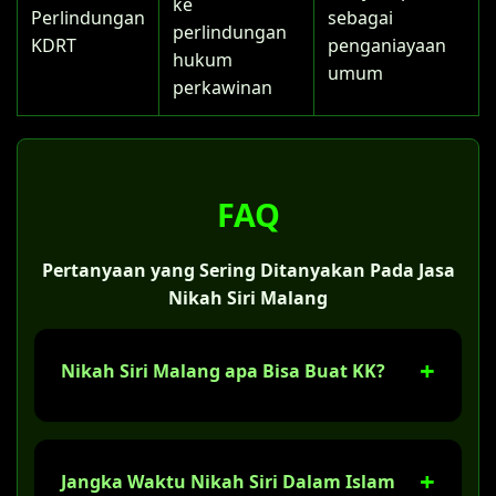
ke
Perlindungan
sebagai
perlindungan
KDRT
penganiayaan
hukum
umum
perkawinan
FAQ
Pertanyaan yang Sering Ditanyakan Pada Jasa
Nikah Siri Malang
Nikah Siri Malang apa Bisa Buat KK?
Ya, tentu saja. Jika sudah melaksanakan
nikah siri di Malang, Anda bisa membuat
Jangka Waktu Nikah Siri Dalam Islam
Kartu Keluarga (KK) dengan status "kawin