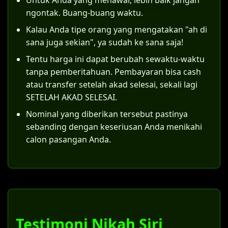
Untuk Anda yang menawar, lebih baik jangan
hukum tersendiri, terutama terkait hak dan
maka itsbat nikah dapat diajukan.
ngontak. Buang-buang waktu.
kewajiban anak yang lahir dari pernikahan
Kalau Anda tipe orang yang mengatakan "ah di
Langkah konkretnya adalah suami dan istri
tersebut.
sana juga sekian", ya sudah ke sana saja!
bersama-sama mendaftarkan permohonan
ke Pengadilan Agama di wilayah Malang.
Tentu harga ini dapat berubah sewaktu-waktu
Sebagai contoh, di Pengadilan Agama
tanpa pemberitahuan. Pembayaran bisa cash
Malang, pemohon harus mempersiapkan
atau transfer setelah akad selesai, sekali lagi
dokumen-dokumen berikut:
SETELAH AKAD SELESAI.
Nominal yang diberikan tersebut pastinya
Surat permohonan yang ditujukan
sebanding dengan keseriusan Anda menikahi
kepada Ketua Pengadilan Agama Malang.
calon pasangan Anda.
Salinan identitas (KTP) dan Kartu
Keluarga kedua pemohon.
Dokumen pendukung status saat
menikah siri di Malang (surat nikah siri
Malang).
Surat konfirmasi dari KUA bahwa
Testimoni Nikah Siri