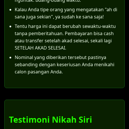
ngontak. Buang-buang waktu.
kewajiban anak yang lahir dari pernikahan
Kalau Anda tipe orang yang mengatakan "ah di
Langkah konkretnya adalah suami dan istri
tersebut.
sana juga sekian", ya sudah ke sana saja!
bersama-sama mendaftarkan permohonan
ke Pengadilan Agama di wilayah Jember.
Tentu harga ini dapat berubah sewaktu-waktu
Sebagai contoh, di Pengadilan Agama
tanpa pemberitahuan. Pembayaran bisa cash
Jember, pemohon harus mempersiapkan
atau transfer setelah akad selesai, sekali lagi
dokumen-dokumen berikut:
SETELAH AKAD SELESAI.
Nominal yang diberikan tersebut pastinya
Surat permohonan yang ditujukan
sebanding dengan keseriusan Anda menikahi
kepada Ketua Pengadilan Agama Jember.
calon pasangan Anda.
Salinan identitas (KTP) dan Kartu
Keluarga kedua pemohon.
Dokumen pendukung status saat
menikah siri di Jember (surat nikah siri
Jember).
Surat konfirmasi dari KUA bahwa
Testimoni Nikah Siri
pernikahan belum terdaftar.