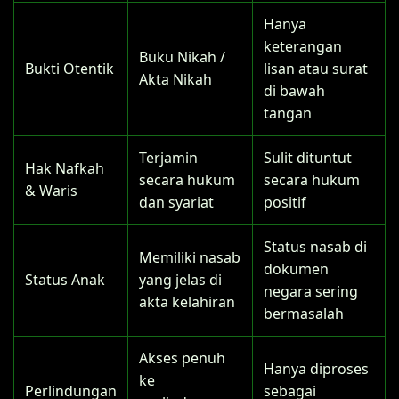
Hanya
keterangan
Buku Nikah /
Bukti Otentik
lisan atau surat
Akta Nikah
di bawah
tangan
Terjamin
Sulit dituntut
Hak Nafkah
secara hukum
secara hukum
& Waris
dan syariat
positif
Status nasab di
Memiliki nasab
dokumen
Status Anak
yang jelas di
negara sering
akta kelahiran
bermasalah
Akses penuh
Hanya diproses
ke
Perlindungan
sebagai