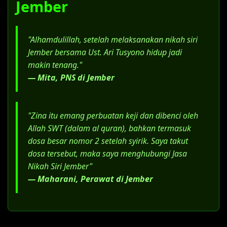
Jember
Salinan Akta Cerai (bagi yang berstatus
janda/duda).
Surat Kuasa Khusus, jika menggunakan
"Alhamdulillah, setelah melaksanakan nikah siri
jasa advokat.
Jember bersama Ust. Ari Tusyono hidup jadi
makin tenang."
— Mita, PNS di Jember
"Zina itu emang perbuatan keji dan dibenci oleh
Allah SWT (dalam al quran), bahkan termasuk
dosa besar nomor 2 setelah syirik. Saya takut
dosa tersebut, maka saya menghubungi Jasa
Nikah Siri Jember"
— Maharani, Perawat di Jember