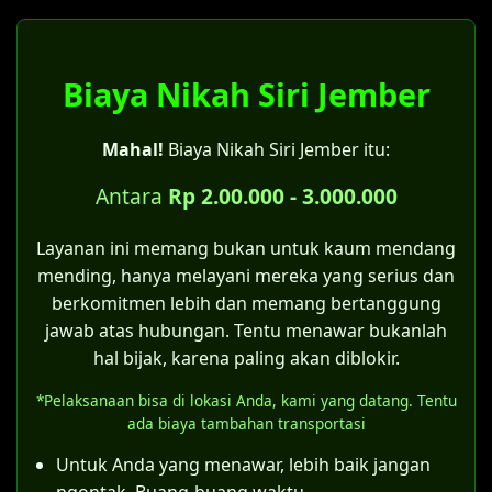
Jika akta nikah yang asli hilang.
Disdukcapil tidak melakukan pencatatan
Apabila terdapat keraguan atas sahnya
pernikahan, tetapi hanya mencatat status
salah satu syarat perkawinan.
perkawinan.
Biaya Nikah Siri Jember
Untuk pernikahan yang terjadi di era
Pada Kartu Keluarga yang baru akan tertera
sebelum berlakunya UU No. 1 Tahun
Mahal!
Biaya Nikah Siri Jember itu:
keterangan "kawin belum tercatat".
1974.
Bagi pernikahan yang dilakukan oleh
Antara
Rp 2.00.000 - 3.000.000
Catatan penting:
pasangan yang sebenarnya tidak
Bagi pasangan yang menikah siri, sangat
memiliki halangan kawin menurut UU No.
Layanan ini memang bukan untuk kaum mendang
disarankan untuk mengajukan
itsbat nikah
1 Tahun 1974.
mending, hanya melayani mereka yang serius dan
di Pengadilan Agama Jember
terlebih
berkomitmen lebih dan memang bertanggung
Kategori kelima inilah yang menjadi celah
dahulu agar pernikahan tersebut sah
jawab atas hubungan. Tentu menawar bukanlah
hukum bagi pernikahan siri. Asalkan
menurut hukum negara dan mendapatkan
hal bijak, karena paling akan diblokir.
pernikahan tersebut telah memenuhi
akta nikah resmi.
*Pelaksanaan bisa di lokasi Anda, kami yang datang. Tentu
semua rukun dan syarat sahnya nikah
Meskipun bisa membuat KK, status "kawin
ada biaya tambahan transportasi
sesuai hukum Islam (sebagaimana
belum tercatat" memiliki konsekuensi
ditegaskan Pasal 4 Kompilasi Hukum Islam),
Untuk Anda yang menawar, lebih baik jangan
hukum tersendiri, terutama terkait hak dan
maka itsbat nikah dapat diajukan.