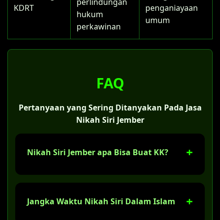
perlindungan
KDRT
penganiayaan
hukum
umum
perkawinan
FAQ
Pertanyaan yang Sering Ditanyakan Pada Jasa
Nikah Siri Jember
Nikah Siri Jember apa Bisa Buat KK?
Ya, tentu saja. Jika sudah melaksanakan
nikah siri di Jember, Anda bisa membuat
Jangka Waktu Nikah Siri Dalam Islam
Kartu Keluarga (KK) dengan status "kawin
belum tercatat". Tapi bukan kami yang