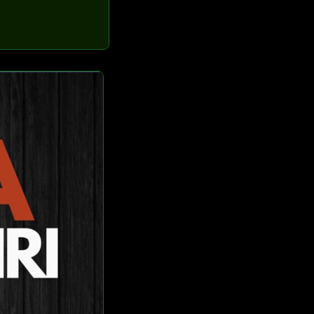
Nikah Siri
Dumai di
Ustadz.MY.ID