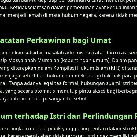
aku. Ketidakselarasan dalam pemenuhan ayat kedua inila
umai menjadi lemah di mata hukum negara, karena tidak memi
catatan Perkawinan bagi Umat
an bukan sekadar masalah administrasi atau birokrasi se
rinsip Masyalahah Mursalah (kepentingan umum). Dalam p
ang diterapkan dalam Kompilasi Hukum Islam (KHI) di tanah
enjaga ketertiban hukum dan melindungi hak-hak para pi
mai. Tanpa adanya legalitas formal, hubungan suami istri t
ra, yang secara otomatis menutup pintu akses bagi berbag
nya diterima oleh pasangan tersebut.
m terhadap Istri dan Perlindungan
ya seringkali menjadi pihak yang paling rentan dalam strukt
, karena pernikahan tidak tercatat, istri tidak memiliki 