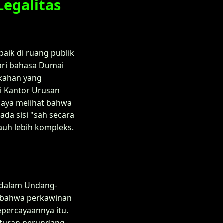
Legalitas
aik di ruang publik
dari bahasa Dumai
nikahan yang
di Kantor Urusan
 saya melihat bahwa
da sisi "sah secara
uh lebih kompleks.
s dalam Undang-
n bahwa perkawinan
percayaannya itu.
aturan perundang-