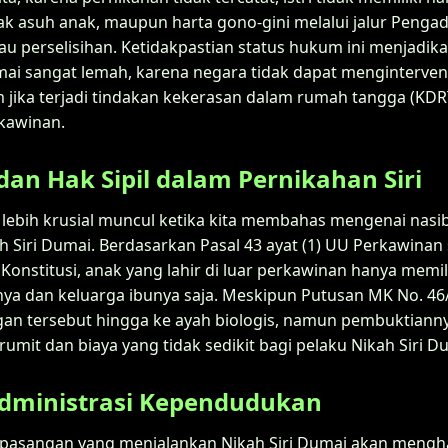
hak asuh anak, maupun harta gono-gini melalui jalur Pengad
tau perselisihan. Ketidakpastian status hukum ini menjadi
mai sangat lemah, karena negara tidak dapat menginterve
jika terjadi tindakan kekerasan dalam rumah tangga (KDR
kawinan.
dan Hak Sipil dalam Pernikahan Siri
 lebih krusial muncul ketika kita membahas mengenai nasi
kah Siri Dumai. Berdasarkan Pasal 43 ayat (1) UU Perkawina
nstitusi, anak yang lahir di luar perkawinan hanya memi
ya dan keluarga ibunya saja. Meskipun Putusan MK No. 46/
n tersebut hingga ke ayah biologis, namun pembuktian
mit dan biaya yang tidak sedikit bagi pelaku Nikah Siri D
dministrasi Kependudukan
i pasangan yang menjalankan Nikah Siri Dumai akan mengh