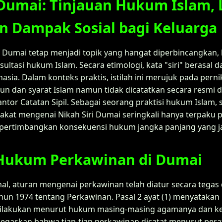
 Dumai: Tinjauan Hukum Islam, 
n Dampak Sosial bagi Keluarga
 Dumai tetap menjadi topik yang hangat diperbincangkan, b
ltasi hukum Islam. Secara etimologi, kata "siri" berasal 
ahasia. Dalam konteks praktis, istilah ini merujuk pada per
kun dan syarat Islam namun tidak dicatatkan secara resmi 
ntor Catatan Sipil. Sebagai seorang praktisi hukum Islam,
t mengenai Nikah Siri Dumai seringkali hanya terpaku pa
ertimbangkan konsekuensi hukum jangka panjang yang ja
Hukum Perkawinan di Dumai
rmal, aturan mengenai perkawinan telah diatur secara tega
un 1974 tentang Perkawinan. Pasal 2 ayat (1) menyataka
 dilakukan menurut hukum masing-masing agamanya dan ke
negaskan bahwa tiap-tiap perkawinan dicatat menurut per