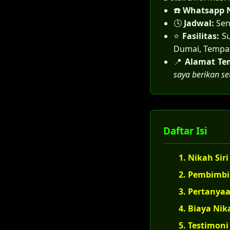
☎️
Whatsapp N
🕓
Jadwal:
Sen
⭐
Fasilitas:
Su
Dumai, Tempat
📍
Alamat Te
saya berikan s
Daftar Isi
1. Nikah Sir
2. Pembimb
3. Pertanya
4. Biaya Nik
5. Testimon