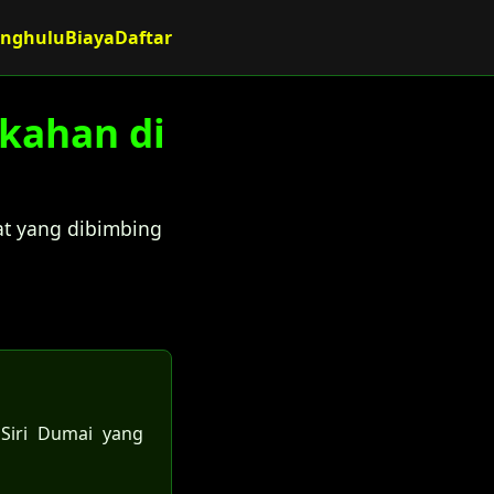
enghulu
Biaya
Daftar
ikahan di
at yang dibimbing
 Siri Dumai yang