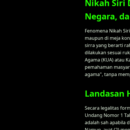
Nikah Siri
Negara, da
Fenomena Nikah Siri
maupun di meja konsu
sirra yang berarti r
dilakukan sesuai ru
Agama (KUA) atau Ka
pemahaman masyaraka
agama", tanpa memp
Landasan 
Secara legalitas fo
Undang Nomor 1 Tah
adalah sah apabila
Namun, ayat (2) me