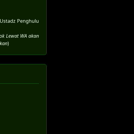
, Ustadz Penghulu
lok Lewat WA akan
ukan
)