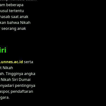
lam beberapa
sul tertentu
nasab saat anak
ikan bahwa Nikah
r seorang anak
ri
.unnes.ac.id
serta
t Nikah
ah. Tingginya angka
 Nikah Siri Dumai
enyadari pentingnya
paspor, pendaftaran
gara.