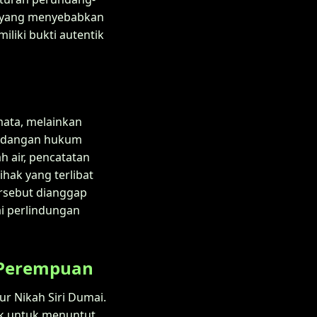
h yang menyebabkan
liki bukti autentik
mata, melainkan
andangan hukum
 air, pencatatan
hak yang terlibat
ersebut dianggap
ai perlindungan
 Perempuan
ur Nikah Siri Dumai.
hak untuk menuntut