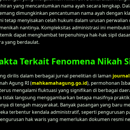
lahiran yang mencantumkan nama ayah secara lengkap. Da
memang dimungkinkan pencantuman nama ayah dengan klau
ini tetap menyisakan celah hukum dalam urusan perwalian 
enikah nantinya. Kompleksitas administrasi ini membukt
istemik dapat menghambat terpenuhinya hak-hak sipil dasa
a yang berdaulat.
akta Terkait Fenomena Nikah Si
g dirilis dalam berbagai jurnal penelitian di laman
journal
mah Agung RI (
mahkamahagung.go.id
), permohonan Isba
terus mengalami fluktuasi yang signifikan di berbagai daer
ara tidak langsung menggambarkan betapa masifnya praktik
mnya di tengah masyarakat. Banyak pasangan yang baru m
reka terbentur kendala administratif, seperti pengurusan 
 pengurusan hak waris yang memerlukan dokumen resmi ne