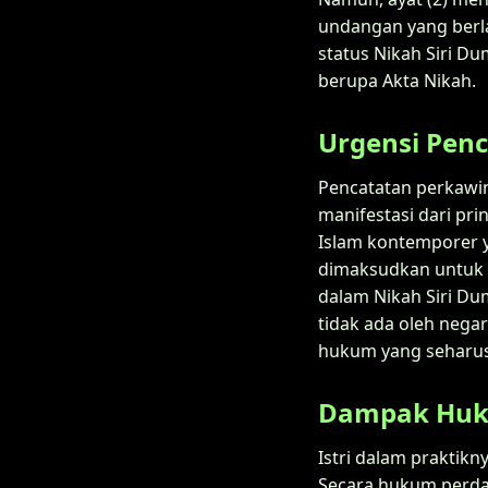
undangan yang berl
status Nikah Siri D
berupa Akta Nikah.
Urgensi Pen
Pencatatan perkawin
manifestasi dari p
Islam kontemporer y
dimaksudkan untuk m
dalam Nikah Siri Du
tidak ada oleh nega
hukum yang seharus
Dampak Huku
Istri dalam praktikn
Secara hukum perdata