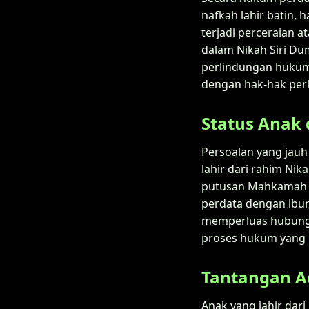
nafkah lahir batin, 
terjadi perceraian a
dalam Nikah Siri Du
perlindungan hukum 
dengan hak-hak per
Status Anak 
Persoalan yang jauh
lahir dari rahim Ni
putusan Mahkamah Ko
perdata dengan ibun
memperluas hubunga
proses hukum yang ru
Tantangan A
Anak yang lahir dar