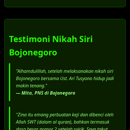
Keluarga kedua pemohon.
Dokumen pendukung status saat
menikah siri di Bojonegoro (surat nikah
siri Bojonegoro).
Surat konfirmasi dari KUA bahwa
Testimoni Nikah Siri
pernikahan belum terdaftar.
Bojonegoro
Salinan Akta Cerai (bagi yang berstatus
janda/duda).
Surat Kuasa Khusus, jika menggunakan
"Alhamdulillah, setelah melaksanakan nikah siri
jasa advokat.
Bojonegoro bersama Ust. Ari Tusyono hidup jadi
makin tenang."
— Mita, PNS di Bojonegoro
"Zina itu emang perbuatan keji dan dibenci oleh
Allah SWT (dalam al quran), bahkan termasuk
dosa besar nomor 2 setelah syirik. Saya takut