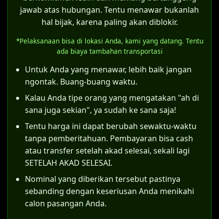
pernikahan tersebut telah memenuhi
akta nikah resmi.
jawab atas hubungan. Tentu menawar bukanlah
semua rukun dan syarat sahnya nikah
hal bijak, karena paling akan diblokir.
Meskipun bisa membuat KK, status "kawin
sesuai hukum Islam (sebagaimana
belum tercatat" memiliki konsekuensi
*Pelaksanaan bisa di lokasi Anda, kami yang datang. Tentu
ditegaskan Pasal 4 Kompilasi Hukum Islam),
ada biaya tambahan transportasi
hukum tersendiri, terutama terkait hak dan
maka itsbat nikah dapat diajukan.
kewajiban anak yang lahir dari pernikahan
Untuk Anda yang menawar, lebih baik jangan
Langkah konkretnya adalah suami dan istri
tersebut.
ngontak. Buang-buang waktu.
bersama-sama mendaftarkan permohonan
Kalau Anda tipe orang yang mengatakan "ah di
ke Pengadilan Agama di wilayah
sana juga sekian", ya sudah ke sana saja!
Bojonegoro. Sebagai contoh, di Pengadilan
Agama Bojonegoro, pemohon harus
Tentu harga ini dapat berubah sewaktu-waktu
mempersiapkan dokumen-dokumen
tanpa pemberitahuan. Pembayaran bisa cash
berikut:
atau transfer setelah akad selesai, sekali lagi
SETELAH AKAD SELESAI.
Surat permohonan yang ditujukan
Nominal yang diberikan tersebut pastinya
kepada Ketua Pengadilan Agama
sebanding dengan keseriusan Anda menikahi
Bojonegoro.
calon pasangan Anda.
Salinan identitas (KTP) dan Kartu