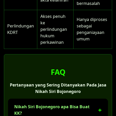
bermasalah
Akses penuh
Hanya diproses
ke
Perlindungan
sebagai
perlindungan
KDRT
penganiayaan
hukum
umum
perkawinan
FAQ
Pertanyaan yang Sering Ditanyakan Pada Jasa
Nikah Siri Bojonegoro
Nikah Siri Bojonegoro apa Bisa Buat
KK?