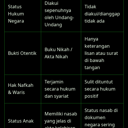
Diakui
Status
Tidak
sepenuhnya
Hukum
diakui/dianggap
oleh Undang-
Negara
tidak ada
Undang
Hanya
keterangan
Buku Nikah /
Bukti Otentik
lisan atau surat
Akta Nikah
di bawah
tangan
Terjamin
Sulit dituntut
Hak Nafkah
secara hukum
secara hukum
& Waris
dan syariat
positif
Status nasab di
Memiliki nasab
dokumen
Status Anak
yang jelas di
negara sering
akta kelahiran