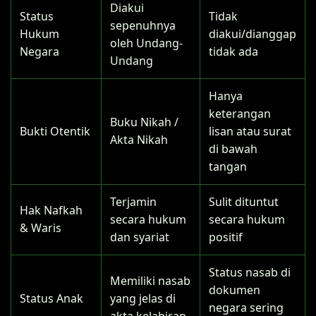
Diakui
Status
Tidak
sepenuhnya
Hukum
diakui/dianggap
oleh Undang-
Negara
tidak ada
Undang
Hanya
keterangan
Buku Nikah /
Bukti Otentik
lisan atau surat
Akta Nikah
di bawah
tangan
Terjamin
Sulit dituntut
Hak Nafkah
secara hukum
secara hukum
& Waris
dan syariat
positif
Status nasab di
Memiliki nasab
dokumen
Status Anak
yang jelas di
negara sering
akta kelahiran