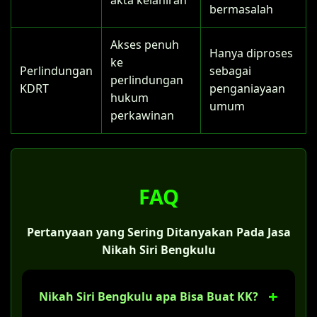
bermasalah
Akses penuh
Hanya diproses
ke
Perlindungan
sebagai
perlindungan
KDRT
penganiayaan
hukum
umum
perkawinan
FAQ
Pertanyaan yang Sering Ditanyakan Pada Jasa
Nikah Siri Bengkulu
Nikah Siri Bengkulu apa Bisa Buat KK?