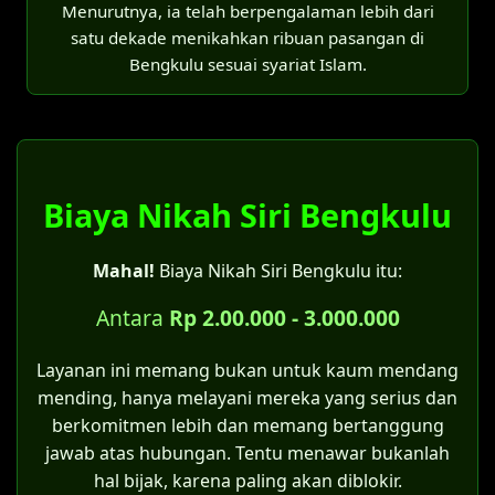
lima situasi khusus:
Menurutnya, ia telah berpengalaman lebih dari
Lampirkan SPTJM dan dokumen pendukung
secara Agama Islam.
satu dekade menikahkan ribuan pasangan di
lainnya yang diperlukan.
Untuk keperluan penyelesaian
Bengkulu sesuai syariat Islam.
perceraian.
Pencatatan di KK:
Jika akta nikah yang asli hilang.
Disdukcapil tidak melakukan pencatatan
Apabila terdapat keraguan atas sahnya
pernikahan, tetapi hanya mencatat status
salah satu syarat perkawinan.
perkawinan.
Biaya Nikah Siri Bengkulu
Untuk pernikahan yang terjadi di era
Pada Kartu Keluarga yang baru akan tertera
sebelum berlakunya UU No. 1 Tahun
Mahal!
Biaya Nikah Siri Bengkulu itu:
keterangan "kawin belum tercatat".
1974.
Bagi pernikahan yang dilakukan oleh
Antara
Rp 2.00.000 - 3.000.000
Catatan penting:
pasangan yang sebenarnya tidak
Bagi pasangan yang menikah siri, sangat
memiliki halangan kawin menurut UU No.
Layanan ini memang bukan untuk kaum mendang
disarankan untuk mengajukan
itsbat nikah
1 Tahun 1974.
mending, hanya melayani mereka yang serius dan
di Pengadilan Agama Bengkulu
terlebih
berkomitmen lebih dan memang bertanggung
Kategori kelima inilah yang menjadi celah
dahulu agar pernikahan tersebut sah
jawab atas hubungan. Tentu menawar bukanlah
hukum bagi pernikahan siri. Asalkan
menurut hukum negara dan mendapatkan
hal bijak, karena paling akan diblokir.