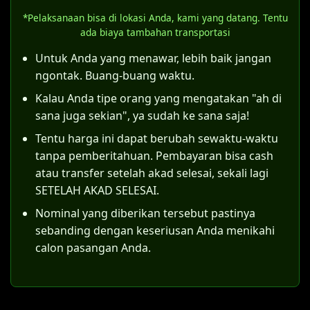
pernikahan tersebut telah memenuhi
akta nikah resmi.
*Pelaksanaan bisa di lokasi Anda, kami yang datang. Tentu
semua rukun dan syarat sahnya nikah
Meskipun bisa membuat KK, status "kawin
ada biaya tambahan transportasi
sesuai hukum Islam (sebagaimana
belum tercatat" memiliki konsekuensi
ditegaskan Pasal 4 Kompilasi Hukum Islam),
Untuk Anda yang menawar, lebih baik jangan
hukum tersendiri, terutama terkait hak dan
maka itsbat nikah dapat diajukan.
ngontak. Buang-buang waktu.
kewajiban anak yang lahir dari pernikahan
Kalau Anda tipe orang yang mengatakan "ah di
Langkah konkretnya adalah suami dan istri
tersebut.
sana juga sekian", ya sudah ke sana saja!
bersama-sama mendaftarkan permohonan
ke Pengadilan Agama di wilayah Bengkulu.
Tentu harga ini dapat berubah sewaktu-waktu
Sebagai contoh, di Pengadilan Agama
tanpa pemberitahuan. Pembayaran bisa cash
Bengkulu, pemohon harus mempersiapkan
atau transfer setelah akad selesai, sekali lagi
dokumen-dokumen berikut:
SETELAH AKAD SELESAI.
Nominal yang diberikan tersebut pastinya
Surat permohonan yang ditujukan
sebanding dengan keseriusan Anda menikahi
kepada Ketua Pengadilan Agama
calon pasangan Anda.
Bengkulu.
Salinan identitas (KTP) dan Kartu
Keluarga kedua pemohon.