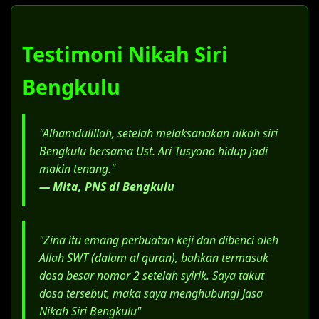
Dokumen pendukung status saat
menikah siri di Bengkulu (surat nikah siri
Bengkulu).
Testimoni Nikah Siri
Surat konfirmasi dari KUA bahwa
pernikahan belum terdaftar.
Bengkulu
Salinan Akta Cerai (bagi yang berstatus
janda/duda).
"Alhamdulillah, setelah melaksanakan nikah siri
Surat Kuasa Khusus, jika menggunakan
Bengkulu bersama Ust. Ari Tusyono hidup jadi
jasa advokat.
makin tenang."
— Mita, PNS di Bengkulu
"Zina itu emang perbuatan keji dan dibenci oleh
Allah SWT (dalam al quran), bahkan termasuk
dosa besar nomor 2 setelah syirik. Saya takut
dosa tersebut, maka saya menghubungi Jasa
Nikah Siri Bengkulu"